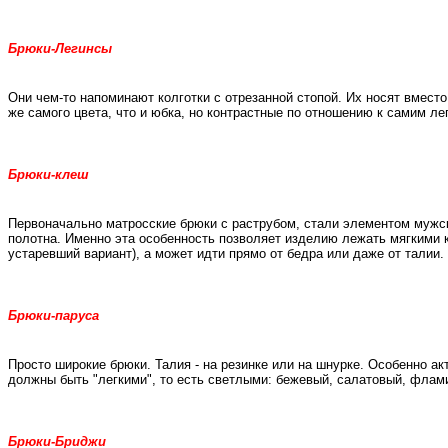
Брюки-Легинсы
Они чем-то напоминают колготки с отрезанной стопой. Их носят вместо
же самого цвета, что и юбка, но контрастные по отношению к самим ле
Брюки-клеш
Первоначально матросские брюки с раструбом, стали элементом мужско
полотна. Именно эта особенность позволяет изделию лежать мягкими
устаревший вариант), а может идти прямо от бедра или даже от талии.
Брюки-паруса
Просто широкие брюки. Талия - на резинке или на шнурке. Особенно ак
должны быть "легкими", то есть светлыми: бежевый, салатовый, флами
Брюки-Бриджи