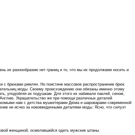
нь их разнообразию нет границ и то, что мы их продолжаем носить и
или с брюками римлян. Но поистине массовое распространение брюк
итательниц моды. Своему происхождению они обязаны именно этому
ть, уподобляя их подушкам. Для этого их набивали паклей, сеном,
а Англию. Украшательство же при помощи различных деталей
знакомыми нам с детства мушкетерами Дюма и шароварами современной
ение не исчез за нововведенными деталями моды. Ясно, что силуэт
ервой женщиной, осмелившейся одеть мужские штаны.