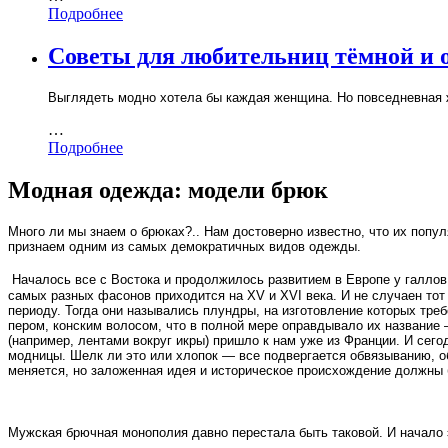
Подробнее
Советы для любительниц тёмной и 
Выглядеть модно хотела бы каждая женщина. Но повседневная 
…
Подробнее
Модная одежда: модели брюк
Много ли мы знаем о брюках?.. Нам достоверно известно, что их попу
признаем одним из самых демократичных видов одежды.
Началось все с Востока и продолжилось развитием в Европе у галлов
самых разных фасонов приходится на XV и XVI века. И не случаен то
периоду. Тогда они назывались плундры, на изготовление которых тре
пером, конским волосом, что в полной мере оправдывало их название 
(например, лентами вокруг икры) пришло к нам уже из Франции. И се
модницы. Шелк ли это или хлопок — все подвергается обвязыванию, о
меняется, но заложенная идея и историческое происхождение должны 
Мужская брючная монополия давно перестала быть таковой. И начало