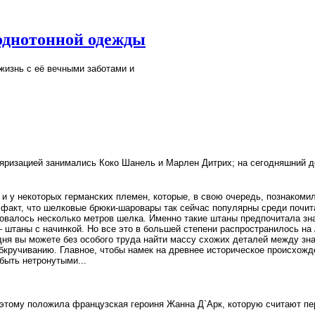
однотонной одежды
жизнь с её вечными заботами и
ляризацией занимались Коко Шанель и Марлен Дитрих; на сегодняшний де
 и у некоторых германских племен, которые, в свою очередь, познаком
т факт, что шелковые брюки-шаровары так сейчас популярны среди поч
бовалось несколько метров шелка. Именно такие штаны предпочитала зна
– штаны с начинкой. Но все это в большей степени распространилось н
годня вы можете без особого труда найти массу схожих деталей между 
бкручиванию. Главное, чтобы намек на древнее историческое происхожд
быть нетронутыми...
 этому положила французская героиня Жанна Д`Арк, которую считают п