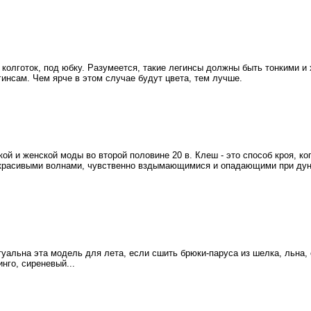
 колготок, под юбку. Разумеется, такие легинсы должны быть тонкими и 
гинсам. Чем ярче в этом случае будут цвета, тем лучше.
й и женской моды во второй половине 20 в. Клеш - это способ кроя, ко
 красивыми волнами, чувственно вздымающимися и опадающими при дунов
туальна эта модель для лета, если сшить брюки-паруса из шелка, льна, 
нго, сиреневый...